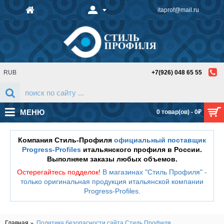
itaprof@mail.ru
RUB
+7(926) 048 65 55
МЕНЮ
0 товар(ов) - 0₽
Компания Стиль-Профиля
официальный поставщик
Progress-Profiles
итальянского профиля в России.
Выполняем заказы любых объемов.
Остерегайтесь подделок!
В магазинах "Стиль Профиля" -
только оригинальная продукция итальянской компании
Progress-Profiles
.
Главная
Политика безопасности сайта Стиль Профиля