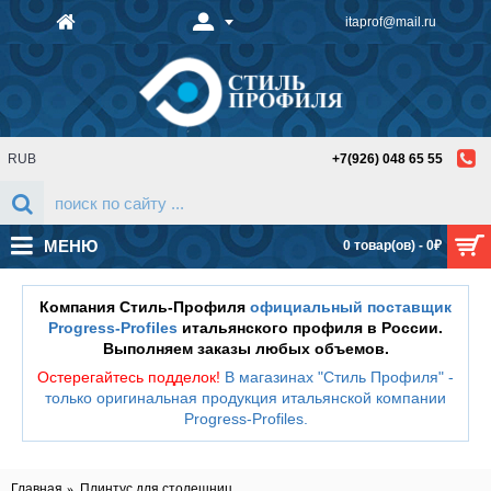
itaprof@mail.ru
RUB
+7(926) 048 65 55
МЕНЮ
0 товар(ов) - 0₽
Компания Стиль-Профиля
официальный поставщик
Progress-Profiles
итальянского профиля в России.
Выполняем заказы любых объемов.
Остерегайтесь подделок!
В магазинах "Стиль Профиля" -
только оригинальная продукция итальянской компании
Progress-Profiles
.
Главная
Плинтус для столешниц