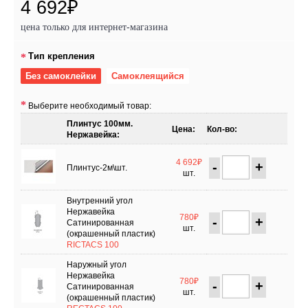
4 692₽
цена только для интернет-магазина
Тип крепления
Без самоклейки
Самоклеящийся
Выберите необходимый товар:
Плинтус 100мм.
Цена:
Кол-во:
Нержавейка:
4 692₽
-
+
Плинтус-2м\шт.
шт.
Внутренний угол
Нержавейка
780₽
-
+
Сатинированная
шт.
(окрашенный пластик)
RICTACS 100
Наружный угол
Нержавейка
780₽
-
+
Сатинированная
шт.
(окрашенный пластик)