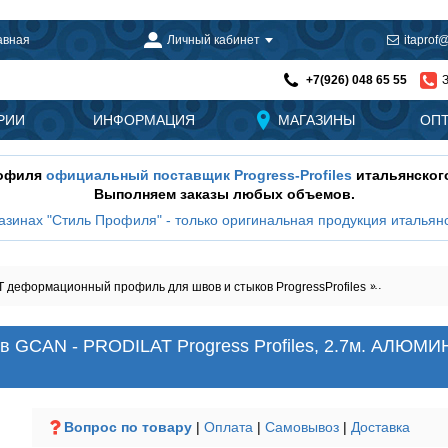
авная
Личный кабинет
itaprof@
+7(926) 048 65 55
РИИ
ИНФОРМАЦИЯ
МАГАЗИНЫ
ОП
рофиля
официальный поставщик Progress-Profiles
итальянског
Выполняем заказы любых объемов.
азинах "Стиль Профиля" - только оригинальная продукция итальянс
 деформационный профиль для швов и стыков ProgressProfiles
Деформацио
в GCAN - PRODILAT Progress Profiles, 2.7м. АЛЮМ
Вопрос по товару
|
Оплата
|
Самовывоз
|
Доставка