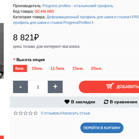
Производитель:
Progress profiles - итальянский профиль
Код товара:
GCAN 08G
Категория товара:
Деформационный профиль для швов и стыков
\
PRO
профиль для швов и стыков ProgressProfiles
\
8 821₽
цена только для интернет-магазина
Высота опция
8мм.
10мм.
12.5мм.
15мм.
20мм.
-
+
ДОБАВИТЬ
В закладки
В сравнение
0 отзывов
Написать отзыв
/
ПЕРЕЙТИ В КОРЗИНУ