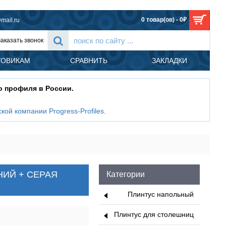
0 товар(ов) - 0₽
mail.ru
Заказать звонок
ТОВИКАМ
СРАВНИТЬ
ЗАКЛАДКИ
о профиля в России.
кой компании Progress-Profiles
.
нный профиль GCAN - PRODILAT Progress Profiles, 2.7м. АЛЮМИНИЙ + СЕР
ИНИЙ + СЕРАЯ
Категории
Плинтус напольный
Плинтус для столешниц