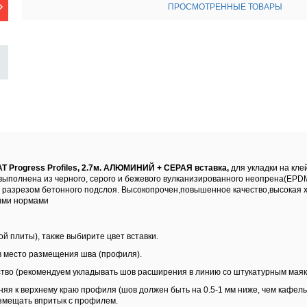
ПРОСМОТРЕННЫЕ ТОВАРЫ
Progress Profiles, 2.7м. АЛЮМИНИЙ + СЕРАЯ вставка,
для укладки на кле
выполнена из черного, серого и бежевого вулканизированного неопрена(EP
с разрезом бетонного подслоя. Высокопрочен,повышенное качество,высокая х
ими нормами
й плиты), также выбирите цвет вставки.
в место размещения шва (профиля).
ство (рекомендуем укладывать шов расширения в линию со штукатурным мая
няя к верхнему краю профиля (шов должен быть на 0.5-1 мм ниже, чем кафель
азмещать впритык с профилем.