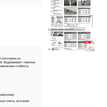
й изготовлен из
DM). Выдерживает тяжелые
имическая стойкость.
ком/полом)
ные плиты, ни в коем