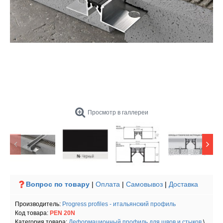
Просмотр в галлереи
Вопрос по товару
|
Оплата
|
Самовывоз
|
Доставка
Производитель:
Progress profiles - итальянский профиль
Код товара:
PEN 20N
Категория товара:
Деформационный профиль для швов и стыков
\