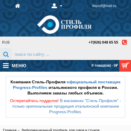
itaprof@mail.ru
RUB
+7(926) 048 65 55
МЕНЮ
0 товар(ов) - 0₽
Компания Стиль-Профиля
официальный поставщик
Progress-Profiles
итальянского профиля в России.
Выполняем заказы любых объемов.
Остерегайтесь подделок!
В магазинах "Стиль Профиля" -
только оригинальная продукция итальянской компании
Progress-Profiles
.
Главная
Деформационный профиль для швов и стыков