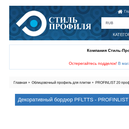
Гл
RUB
КАТЕГО
Компания Стиль-П
Остерегайтесь подделок!
В маг
Главная
Облицовочный профиль для плитки
PROFINLIST 20 профи
Декоративный бордюр PFLTTS - PROFINLIST