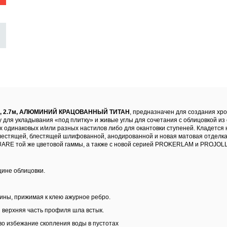
iles, 2.7м, АЛЮМИНИЙ КРАЦОВАННЫЙ ТИТАН
, предназначен для создания хр
у для укладывания «под плитку» и живые углы для сочетания с облицовкой и
одинаковых и/или разных настилов либо для окантовки ступеней. Кладется на
блестящей, блестящей шлифованной, анодированной и новая матовая отделка
RE той же цветовой гаммы, а также с новой серией PROKERLAM и PROJOL
щине облицовки.
ины, прижимая к клею ажурное ребро.
ы верхняя часть профиля шла встык.
во избежание скопления воды в пустотах