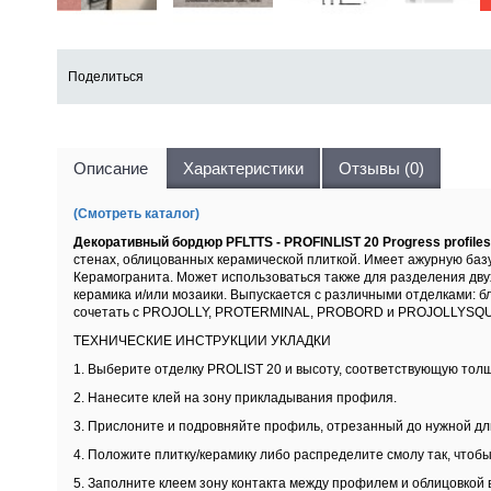
Поделиться
Описание
Характеристики
Отзывы (0)
(Смотреть каталог)
Декоративный бордюр PFLTTS - PROFINLIST 20 Progress prof
стенах, облицованных керамической плиткой. Имеет ажурную баз
Керамогранита. Может использоваться также для разделения двух 
керамика и/или мозаики. Выпускается с различными отделками: 
сочетать с PROJOLLY, PROTERMINAL, PROBORD и PROJOLLYSQUA
ТЕХНИЧЕСКИЕ ИНСТРУКЦИИ УКЛАДКИ
1. Выберите отделку PROLIST 20 и высоту, соответствующую тол
2. Нанесите клей на зону прикладывания профиля.
3. Прислоните и подровняйте профиль, отрезанный до нужной дл
4. Положите плитку/керамику либо распределите смолу так, чтоб
5. Заполните клеем зону контакта между профилем и облицовкой 