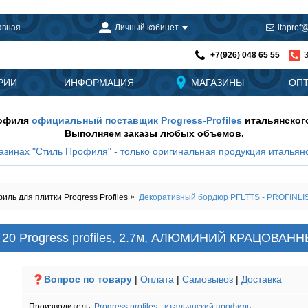
авная
Личный кабинет
itaprof@
+7(926) 048 65 55
РИИ
ИНФОРМАЦИЯ
МАГАЗИНЫ
ОП
рофиля
официальный поставщик Progress-Profiles
итальянског
Выполняем заказы любых объемов.
азинах "Стиль Профиля" - только оригинальная продукция итальянс
ль для плитки Progress Profiles
Декоративный бордюр PFLTTS - PROFINLI
 20 Progress profiles, 2.7м, АЛЮМИНИЙ КРАЦОВАН
Вопрос по товару
|
Оплата
|
Самовывоз
|
Доставка
Производитель:
Progress profiles - итальянский профиль