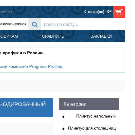
0 товар(ов) - 0₽
mail.ru
Заказать звонок
ТОВИКАМ
СРАВНИТЬ
ЗАКЛАДКИ
о профиля в России.
кой компании Progress-Profiles
.
T - PROLISTEL ALL Progress profiles, 2.7м, АЛЮМИНИЙ АНОДИРОВАННЫЙ ТИ
ИЙ АНОДИРОВАННЫЙ
Категории
Плинтус напольный
Плинтус для столешниц