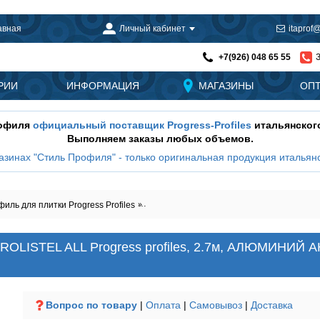
авная
Личный кабинет
itaprof@
+7(926) 048 65 55
РИИ
ИНФОРМАЦИЯ
МАГАЗИНЫ
ОП
рофиля
официальный поставщик Progress-Profiles
итальянског
Выполняем заказы любых объемов.
азинах "Стиль Профиля" - только оригинальная продукция итальянс
ль для плитки Progress Profiles
Декоративный профиль для плитки PLTA
 PROLISTEL ALL Progress profiles, 2.7м, АЛЮМИН
Вопрос по товару
|
Оплата
|
Самовывоз
|
Доставка