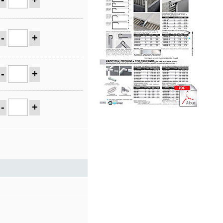
-
+
-
+
-
+