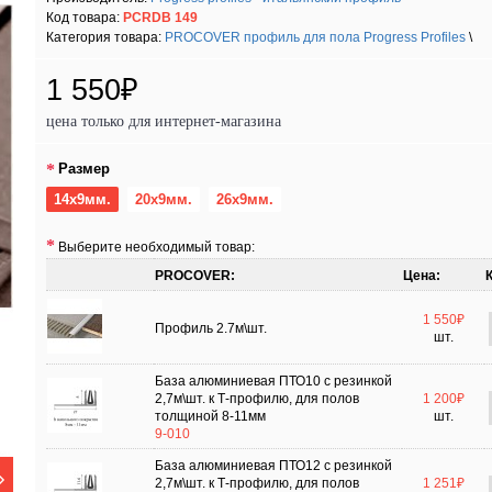
Код товара:
PCRDB 149
Категория товара:
PROCOVER профиль для пола Progress Profiles
\
1 550₽
цена только для интернет-магазина
Размер
14х9мм.
20х9мм.
26х9мм.
Выберите необходимый товар:
PROCOVER:
Цена:
1 550₽
Профиль 2.7м\шт.
шт.
База алюминиевая ПТО10 с резинкой
2,7м\шт. к Т-профилю, для полов
1 200₽
толщиной 8-11мм
шт.
9-010
База алюминиевая ПТО12 с резинкой
2,7м\шт. к Т-профилю, для полов
1 251₽