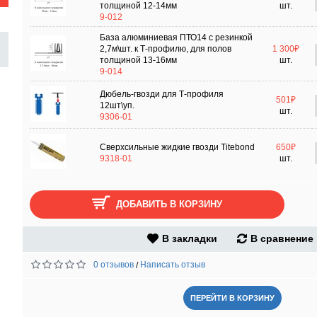
толщиной 12-14мм
шт.
9-012
База алюминиевая ПТО14 с резинкой
2,7м\шт. к Т-профилю, для полов
1 300₽
толщиной 13-16мм
шт.
9-014
Дюбель-гвозди для Т-профиля
501₽
12шт\уп.
шт.
9306-01
Сверхсильные жидкие гвозди Titebond
650₽
9318-01
шт.
ДОБАВИТЬ В КОРЗИНУ
В закладки
В сравнение
0 отзывов
Написать отзыв
/
ПЕРЕЙТИ В КОРЗИНУ