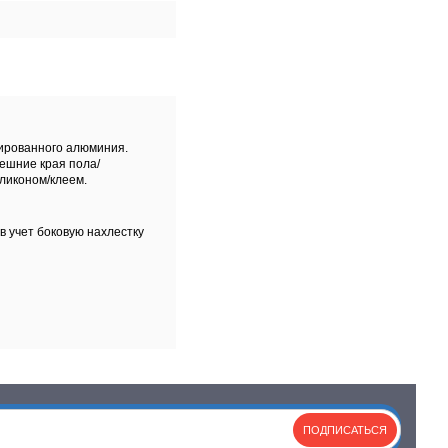
ированного алюминия.
нешние края пола/
ликоном/клеем.
 учет боковую нахлестку
ПОДПИСАТЬСЯ