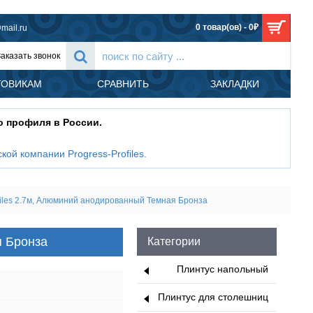
0 товар(ов) - 0₽
mail.ru
Заказать звонок
ТОВИКАМ
СРАВНИТЬ
ЗАКЛАДКИ
о профиля в России.
кой компании Progress-Profiles
.
les 2.7м, Алюминий анодированный Темная Бронза
я Бронза
Категории
Плинтус напольный
Плинтус для столешниц