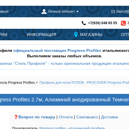
авная
Личный кабинет
itaprof@
+7(926) 048 65 55
РИИ
ИНФОРМАЦИЯ
МАГАЗИНЫ
ОП
рофиля
официальный поставщик Progress-Profiles
итальянског
Выполняем заказы любых объемов.
азинах "Стиль Профиля" - только оригинальная продукция итальянс
а Progress Profiles
Профиль для пола PCRDB - PROCOVER Progress Profi
ss Profiles 2.7м, Алюминий анодированный Темна
Вопрос по товару
|
Оплата
|
Самовывоз
|
Доставка
Производитель:
Progress profiles - итальянский профиль