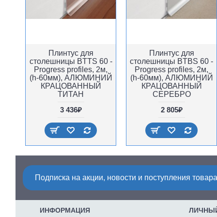
Плинтус для
Плинтус для
столешницы BTTS 60 -
столешницы BTBS 60 -
Progress profiles, 2м,
Progress profiles, 2м,
(h-60мм), АЛЮМИНИЙ
(h-60мм), АЛЮМИНИЙ
КРАЦОВАННЫЙ
КРАЦОВАННЫЙ
ТИТАН
СЕРЕБРО
3 436₽
2 805₽
Подписка на акции, новости и поступления товара
ИНФОРМАЦИЯ
ЛИЧНЫЙ