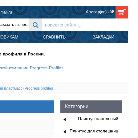
0 товар(ов) - 0₽
mail.ru
Заказать звонок
ТОВИКАМ
СРАВНИТЬ
ЗАКЛАДКИ
о профиля в России.
кой компании Progress-Profiles
.
пластмасс) Progress profiles
Категории
Плинтус напольный
Плинтус для столешниц