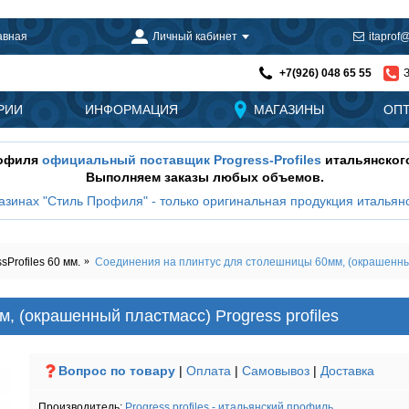
авная
Личный кабинет
itaprof@
+7(926) 048 65 55
РИИ
ИНФОРМАЦИЯ
МАГАЗИНЫ
ОП
рофиля
официальный поставщик Progress-Profiles
итальянског
Выполняем заказы любых объемов.
азинах "Стиль Профиля" - только оригинальная продукция итальянс
Profiles 60 мм.
Соединения на плинтус для столешницы 60мм, (окрашенный 
 (окрашенный пластмасс) Progress profiles
Вопрос по товару
|
Оплата
|
Самовывоз
|
Доставка
Производитель:
Progress profiles - итальянский профиль