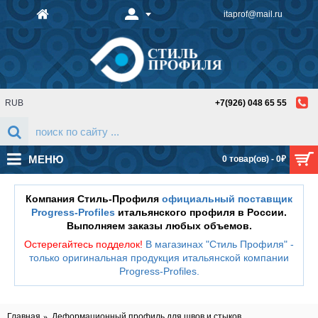
itaprof@mail.ru
RUB
+7(926) 048 65 55
МЕНЮ
0 товар(ов) - 0₽
Компания Стиль-Профиля
официальный поставщик
Progress-Profiles
итальянского профиля в России.
Выполняем заказы любых объемов.
Остерегайтесь подделок!
В магазинах "Стиль Профиля" -
только оригинальная продукция итальянской компании
Progress-Profiles
.
Главная
Деформационный профиль для швов и стыков