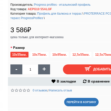
Производитель:
Progress profiles - итальянский профиль
Код товара:
AEPG10 55ALGF
Категория товара:
Профиль для балкона и террас
\
PROTERRACE PCG 
терасс ProgressProfiles
\
3 586₽
цена только для интернет-магазина
Размер
10х55мм.
10х75мм.
10х95мм.
12,5х55мм.
12,5х75мм
-
+
ДОБАВИТЬ
В закладки
В сравнение
0 отзывов
Написать отзыв
/
ПЕРЕЙТИ В КОРЗИНУ