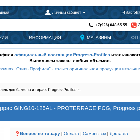
авная
Личный кабинет
itaprof@
+7(926) 048 65 55
РИИ
ИНФОРМАЦИЯ
МАГАЗИНЫ
ОП
рофиля
официальный поставщик Progress-Profiles
итальянског
Выполняем заказы любых объемов.
азинах "Стиль Профиля" - только оригинальная продукция итальянс
 для балкона и терасс ProgressProfiles
Наружный угол к профилю для 
еррас GING10-125AL - PROTERRACE PCG, Progress 
Вопрос по товару
|
Оплата
|
Самовывоз
|
Доставка