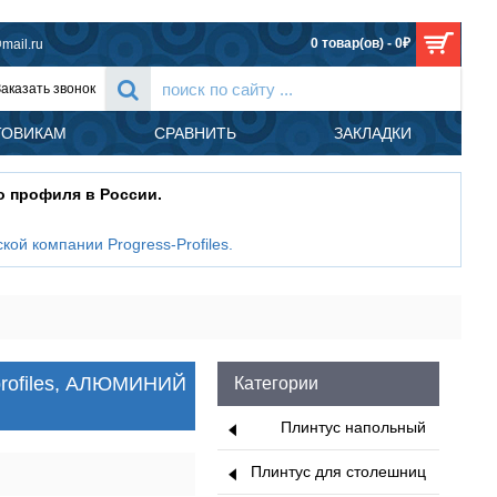
0 товар(ов) - 0₽
mail.ru
Заказать звонок
ТОВИКАМ
СРАВНИТЬ
ЗАКЛАДКИ
о профиля в России.
кой компании Progress-Profiles
.
балконов и террас GING10-125AL - PROTERRACE PCG, Progress profiles, А
profiles, АЛЮМИНИЙ
Категории
Плинтус напольный
Плинтус для столешниц