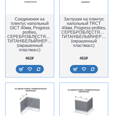
Соединения на
Заглушки на плинтус
плинтус напольный
напольный TRCT
GICT 40мм, Progress
40мм, Progress profiles,
profiles,
СЕРЕБРО\БЛЕСТЯЩИЙ
СЕРЕБРО\БЛЕСТЯЩИЙ
ТИТАН\БЕЛЫЙ\НЕРЖАВЕЙ
ТИТАН\БЕЛЫЙ\НЕРЖАВЕЙКА,
(окрашенный
(окрашенный
пластмасс)
пластмасс)
462₽
462₽