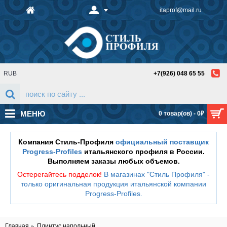
itaprof@mail.ru
RUB
+7(926) 048 65 55
МЕНЮ
0 товар(ов) - 0₽
Компания Стиль-Профиля
официальный поставщик
Progress-Profiles
итальянского профиля в России.
Выполняем заказы любых объемов.
Остерегайтесь подделок!
В магазинах "Стиль Профиля" -
только оригинальная продукция итальянской компании
Progress-Profiles
.
Главная
Плинтус напольный