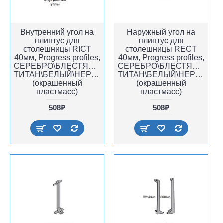
Внутренний угол на
Наружный угол на
плинтус для
плинтус для
столешницы RICT
столешницы RECT
40мм, Progress profiles,
40мм, Progress profiles,
СЕРЕБРО\БЛЕСТЯЩИЙ
СЕРЕБРО\БЛЕСТЯЩИЙ
ТИТАН\БЕЛЫЙ\НЕРЖАВЕЙКА,
ТИТАН\БЕЛЫЙ\НЕРЖАВЕЙ
(окрашенный
(окрашенный
пластмасс)
пластмасс)
508₽
508₽