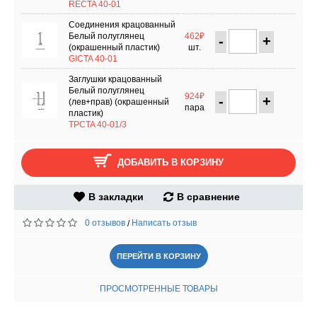
RECTA 40-01
Соединения крацованный
Белый полуглянец
462₽
-
+
(окрашенный пластик)
шт.
GICTA 40-01
Заглушки крацованный
Белый полуглянец
924₽
-
+
(лев+прав) (окрашенный
пара
пластик)
TPCTA 40-01/3
ДОБАВИТЬ В КОРЗИНУ
В закладки
В сравнение
0 отзывов
Написать отзыв
/
ПЕРЕЙТИ В КОРЗИНУ
ПРОСМОТРЕННЫЕ ТОВАРЫ