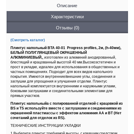
Описание
Характеристики
Отзывы (0)
(Смотреть каталог)
Плинтус напольный BTA 40-01 Progress profiles, 2м, (h-40мм),
БЕЛЫЙ ПОЛУГЛЯНЦЕВЫЙ ОКРАШЕННЫЙ
АЛЮМИНИЕВЫЙ,
, изготовлен из алюминий анодированный,
блестящий и крацованный высотой 40 мм.Высокоэстетичен и
прост в укладке, идеален для использования в общественных и
частных помещениях. Подходит для всех видов напольного
покрытия. Имеются внутренние/внешние углы, соединения и
заглушки для упрощения и улучшения отделки. Плинтус
напольный комплектуется внутренними и наружными углами,
боковыми заглушками и соединительными элементами для
прямых участков.
Плинтус напольныйа с полированной отделкой с крацовкой из
BS и TS используйте вместе с заглушками и соединениями из
окрашенной пластмассы с эффектом алюминия АА и ВТ (Нет
сочетаний для отделок из RS).
ТЕХНИЧЕСКИЕ ИНСТРУКЦИИ УКЛАДКИ
1.Выберите плинтус требуемой высоты, с клеящим средством