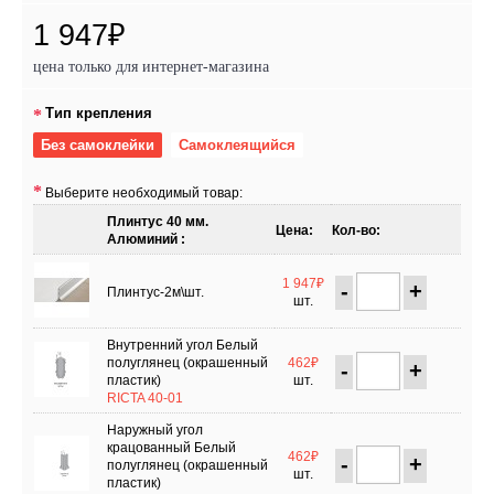
1 947₽
цена только для интернет-магазина
Тип крепления
Без самоклейки
Самоклеящийся
Выберите необходимый товар:
Плинтус 40 мм.
Цена:
Кол-во:
Алюминий :
1 947₽
-
+
Плинтус-2м\шт.
шт.
Внутренний угол Белый
полуглянец (окрашенный
462₽
-
+
пластик)
шт.
RICTA 40-01
Наружный угол
крацованный Белый
462₽
-
+
полуглянец (окрашенный
шт.
пластик)