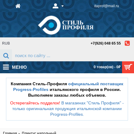
itaprof@mail.ru
RUB
+7(926) 048 65 55
МЕНЮ
0 товар(ов) - 0₽
Компания Стиль-Профиля
официальный поставщик
Progress-Profiles
итальянского профиля в России.
Выполняем заказы любых объемов.
Остерегайтесь подделок!
В магазинах "Стиль Профиля" -
только оригинальная продукция итальянской компании
Progress-Profiles
.
Главная
Плинтус напольный