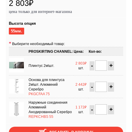
2 803₽
цена только для интернет-магазина
Высота опция
55мм.
Выберите необходимый товар:
PROSKIRTING CHANNEL:
Цена:
Кол-во:
2 803₽
-
+
Плинтус 2м\шт.
шт.
Основа для плинтуса
2м\шт. Алюминий
2 442₽
-
+
Серебро
шт.
PKGCFAA 75
Наружные соединения
Алюминий
1 172₽
-
+
Анодированный Серебро
шт.
REPKCHBS 55