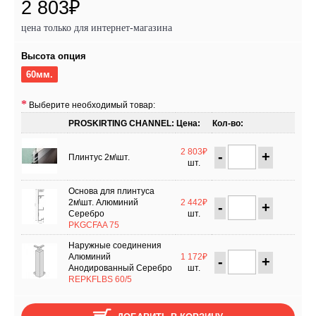
2 803₽
цена только для интернет-магазина
Высота опция
60мм.
Выберите необходимый товар:
PROSKIRTING CHANNEL:
Цена:
Кол-во:
2 803₽
-
+
Плинтус 2м\шт.
шт.
Основа для плинтуса
2м\шт. Алюминий
2 442₽
-
+
Серебро
шт.
PKGCFAA 75
Наружные соединения
Алюминий
1 172₽
-
+
Анодированный Серебро
шт.
REPKFLBS 60/5