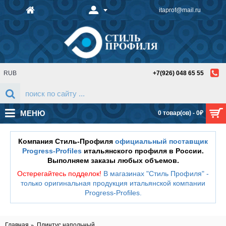
itaprof@mail.ru
RUB
+7(926) 048 65 55
МЕНЮ
0 товар(ов) - 0₽
Компания Стиль-Профиля
официальный поставщик
Progress-Profiles
итальянского профиля в России.
Выполняем заказы любых объемов.
Остерегайтесь подделок!
В магазинах "Стиль Профиля" -
только оригинальная продукция итальянской компании
Progress-Profiles
.
Главная
Плинтус напольный