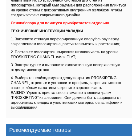
новый плинтус со встроенной системой для стен из
гипсокартона, который был задуман для расположения плинтуса
на уровне стены с декоративным внутренним желобком, чтобы
создать эффект современного дизайна.
Основа\опора для плинтуса приобретается отдельно.
ТЕХНИЧЕСКИЕ ИНСТРУКЦИИ УКЛАДКИ
1. Закрепите стенную перфорированную опору/основу перед
закреплением гипсокартона, рассчитав высоты и расстояния;
2. Поставьте гипсокартон, выровняв нижнюю часть на уровне
PROSKIRTING CHANNEL и/или FLAT;
3. Заштукатурьте и выполните окончательную поверхностную
отделку гипсокартона.
4. Выберите необходимую отделку покрытия PROSKIRTING
CHANNEL, отрежьте и установите профиль, закрепив нижнюю
части, и лёгким нажатием закрепите верхнюю часть.
ВАЖНО: Уделять пристальное внимание внешним краям
“PROSKIRTING” из алюминия. Они должны быть защищены от
агрессивных клеящих и уплотняющих материалов, шлифовки и
выскабливания
Рекомендуемые товары