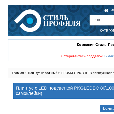
Гл
RUB
КАТЕГО
Компания Стиль-П
Остерегайтесь подделок!
В маг
Главная
Плинтус напольный
PROSKIRTING GILED плинтус наполь
Плинтус с LED подсветкой PKGLEDBC 80\100
самоклейки)
Новинк