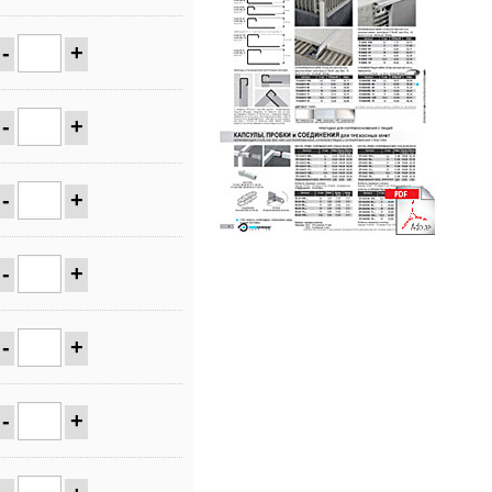
-
+
-
+
-
+
-
+
-
+
-
+