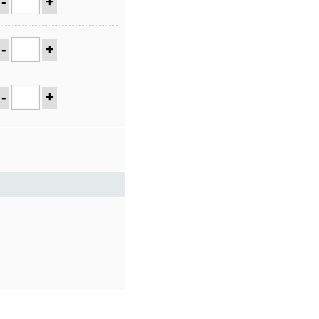
-
+
-
+
-
+