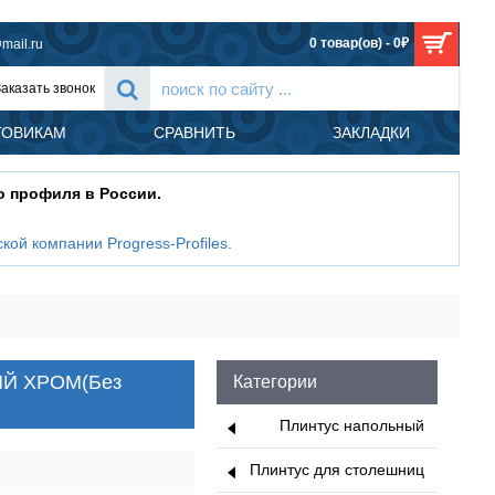
0 товар(ов) - 0₽
mail.ru
Заказать звонок
ТОВИКАМ
СРАВНИТЬ
ЗАКЛАДКИ
о профиля в России.
кой компании Progress-Profiles
.
IRTING GILED, Progress profiles, АЛЮМИНИЙ ХРОМ(Без самоклейки)
НИЙ ХРОМ(Без
Категории
Плинтус напольный
Плинтус для столешниц