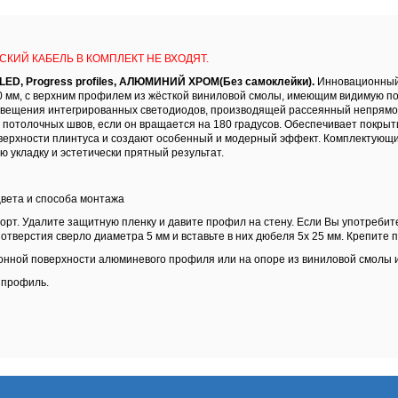
СКИЙ КАБЕЛЬ В КОМПЛЕКТ НЕ ВХОДЯТ.
LED, Progress profiles, АЛЮМИНИЙ ХРОМ(Без самоклейки).
Инновационный
0 мм, с верхним профилем из жёсткой виниловой смолы, имеющим видимую п
 освещения интегрированных светодиодов, производящей рассеянный непрям
я потолочных швов, если он вращается на 180 градусов. Обеспечивает покрыт
ерхности плинтуса и создают особенный и модерный эффект. Комплектующие
 укладку и эстетически прятный результат.
цвета и способа монтажа
порт. Удалите защитную пленку и давите профил на стену. Если Вы употребит
отверстия сверло диаметра 5 мм и вставьте в них дюбеля 5х 25 мм. Крепите 
лонной поверхности алюминевого профиля или на опоре из виниловой смолы 
 профиль.