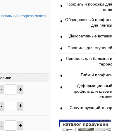
Профиль и порожки для
пола
апольный ProgressProfiles
\
Облицовочный профиль
для плитки
Декоративные вставки
Профиль для ступеней
Профиль для балкона и
террас
Гибкий профиль
Кол-во:
Деформационный
-
+
профиль для швов и
стыков
-
+
Сопутствующий товар
-
+