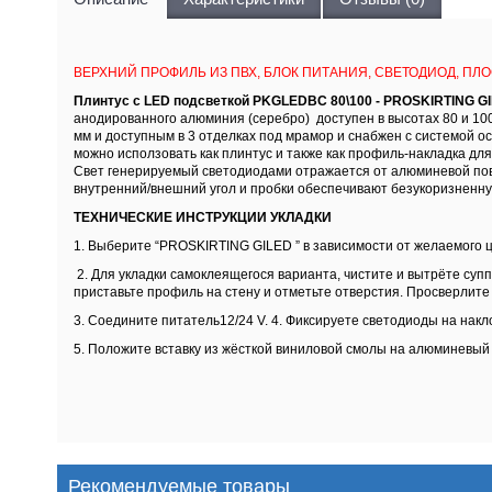
ВЕРХНИЙ ПРОФИЛЬ ИЗ ПВХ, БЛОК ПИТАНИЯ, СВЕТОДИОД, ПЛО
Плинтус с LED подсветкой PKGLEDBC 80\100 - PROSKIRTING GI
анодированного алюминия (серебро) доступен в высотах 80 и 10
мм и доступным в 3 отделках под мрамор и снабжен с системой
можно исползовать как плинтус и также как профиль-накладка дл
Свет генерируемый светодиодами отражается от алюминевой пов
внутренний/внешний угол и пробки обеспечивают безукоризненную
ТЕХНИЧЕСКИЕ ИНСТРУКЦИИ УКЛАДКИ
1. Выберите “PROSKIRTING GILED ” в зависимости от желаемого 
2. Для укладки самоклеящегося варианта, чистите и вытрёте суп
приставьте профиль на стену и отметьте отверстия. Просверлите 
3. Соедините питатель12/24 V. 4. Фиксируете светодиоды на нак
5. Положите вставку из жёсткой виниловой смолы на алюминевый
Рекомендуемые товары