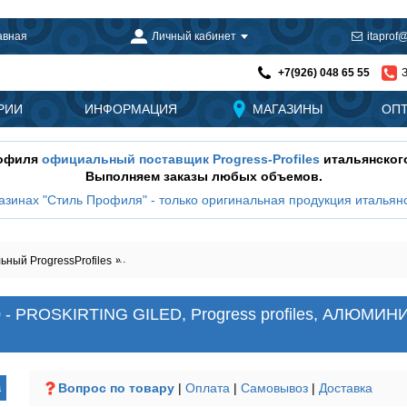
авная
Личный кабинет
itaprof@
+7(926) 048 65 55
РИИ
ИНФОРМАЦИЯ
МАГАЗИНЫ
ОП
рофиля
официальный поставщик Progress-Profiles
итальянског
Выполняем заказы любых объемов.
азинах "Стиль Профиля" - только оригинальная продукция итальянс
ный ProgressProfiles
Плинтус с LED подсветкой PKGLEDBC 80\100 - PROSK
 - PROSKIRTING GILED, Progress profiles, АЛЮМИ
а
Вопрос по товару
|
Оплата
|
Самовывоз
|
Доставка