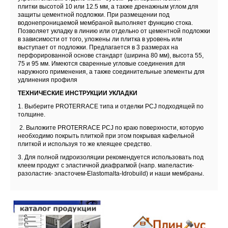
плитки высотой 10 или 12.5 мм, а также дренажным углом для
защиты цементной подложки. При размещении под
водонепроницаемой мембраной выполняет функцию стока.
Позволяет укладку в линию или отдельно от цементной подложки
в зависимости от того, уложены ли плитка в уровень или
выступает от подложки. Предлагается в 3 размерах на
перфорированной основе стандарт (ширина 80 мм), высота 55,
75 и 95 мм. Имеются сваренные угловые соединения для
наружного применения, а также соединительные элементы для
удлинения профиля
ТЕХНИЧЕСКИЕ ИНСТРУКЦИИ УКЛАДКИ
1. Выберите PROTERRACE типа и отделки PCJ подходящей по
толщине.
2. Выложите PROTERRACE PCJ по краю поверхности, которую
необходимо покрыть плиткой при этом покрывая кафельной
плиткой и используя то же клеящее средство.
3. Для полной гидроизоляции рекомендуется использовать под
клеем продукт с эластичной диафрагмой (напр. мапеластик-
разоластик- эласточем-Elastomalta-Idrobuild) и наши мембраны.