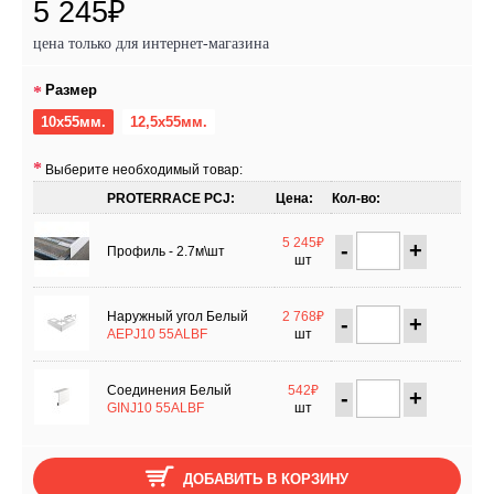
5 245₽
цена только для интернет-магазина
Размер
10х55мм.
12,5х55мм.
Выберите необходимый товар:
PROTERRACE PCJ:
Цена:
Кол-во:
5 245₽
-
+
Профиль - 2.7м\шт
шт
Наружный угол Белый
2 768₽
-
+
AEPJ10 55ALBF
шт
Соединения Белый
542₽
-
+
GINJ10 55ALBF
шт
ДОБАВИТЬ В КОРЗИНУ