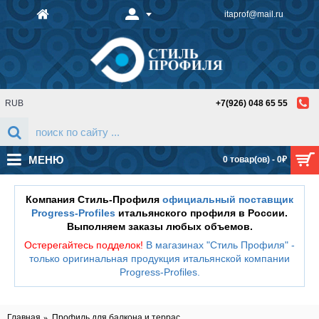
itaprof@mail.ru
RUB
+7(926) 048 65 55
МЕНЮ
0 товар(ов) - 0₽
Компания Стиль-Профиля
официальный поставщик
Progress-Profiles
итальянского профиля в России.
Выполняем заказы любых объемов.
Остерегайтесь подделок!
В магазинах "Стиль Профиля" -
только оригинальная продукция итальянской компании
Progress-Profiles
.
Главная
Профиль для балкона и террас