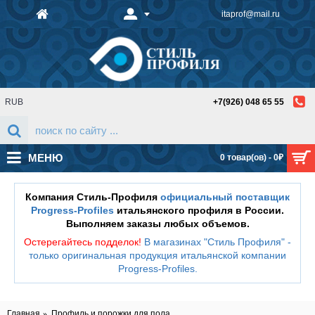
itaprof@mail.ru
RUB
+7(926) 048 65 55
МЕНЮ
0 товар(ов) - 0₽
Компания Стиль-Профиля
официальный поставщик
Progress-Profiles
итальянского профиля в России.
Выполняем заказы любых объемов.
Остерегайтесь подделок!
В магазинах "Стиль Профиля" -
только оригинальная продукция итальянской компании
Progress-Profiles
.
Главная
Профиль и порожки для пола