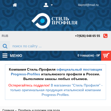
itaprof@mail.ru
RUB
+7(926) 048 65 55
МЕНЮ
0 товар(ов) - 0₽
Компания Стиль-Профиля
официальный поставщик
Progress-Profiles
итальянского профиля в России.
Выполняем заказы любых объемов.
Остерегайтесь подделок!
В магазинах "Стиль Профиля" -
только оригинальная продукция итальянской компании
Progress-Profiles
.
Главная
Профиль и порожки для пола