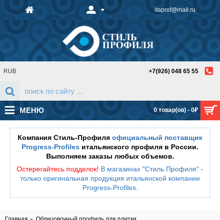
itaprof@mail.ru
RUB
+7(926) 048 65 55
МЕНЮ
0 товар(ов) - 0₽
Компания Стиль-Профиля
официальный поставщик
Progress-Profiles
итальянского профиля в России.
Выполняем заказы любых объемов.
Остерегайтесь подделок!
В магазинах "Стиль Профиля" -
только оригинальная продукция итальянской компании
Progress-Profiles
.
Главная
Облицовочный профиль для плитки