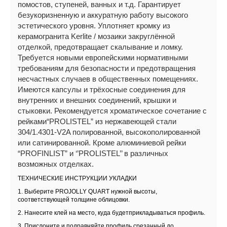
помостов, ступеней, ванных и т.д. Гарантирует
безукоризненную и аккуратную работу высокого
эстетического уровня. Уплотняет кромку из
керамогранита Kerlite / мозаики закруглённой
отделкой, предотвращает скалывание и ломку.
Требуется новыми европейскими нормативными
требованиям для безопасности и предотвращения
несчастных случаев в общественных помещениях.
Имеются капсулы и трёхосные соединения для
внутренних и внешних соединений, крышки и
стыковки. Рекомендуется хроматическое сочетание с
рейками“PROLISTEL” из нержавеющей стали
304/1.4301-V2A полированной, высокополированной
или сатинированной. Кроме алюминиевой рейки
“PROFINLIST” и ‘’PROLISTEL’’ в различных
возможных отделках.
ТЕХНИЧЕСКИЕ ИНСТРУКЦИИ УКЛАДКИ
1. Выберите PROJOLLY QUART нужной высоты,
соответствующей толщине облицовки.
2. Нанесите клей на место, куда будетприкладываться профиль.
3. Прислоните и подравняйте профиль,срезанный до