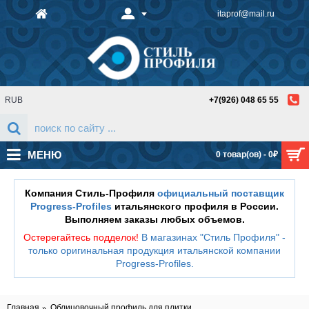
itaprof@mail.ru
RUB
+7(926) 048 65 55
МЕНЮ
0 товар(ов) - 0₽
Компания Стиль-Профиля
официальный поставщик
Progress-Profiles
итальянского профиля в России.
Выполняем заказы любых объемов.
Остерегайтесь подделок!
В магазинах "Стиль Профиля" -
только оригинальная продукция итальянской компании
Progress-Profiles
.
Главная
Облицовочный профиль для плитки