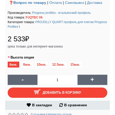
Вопрос по товару
|
Оплата
|
Самовывоз
|
Доставка
Производитель:
Progress profiles - итальянский профиль
Код товара:
PJQTBC 06
Категория товара:
PROJOLLY QUART профиль для плитки Progress
Profiles
\
2 533₽
цена только для интернет-магазина
Высота опция
6мм.
8мм.
10мм.
12.5мм.
15мм.
-
+
ДОБАВИТЬ В КОРЗИНУ
В закладки
В сравнение
0 отзывов
Написать отзыв
/