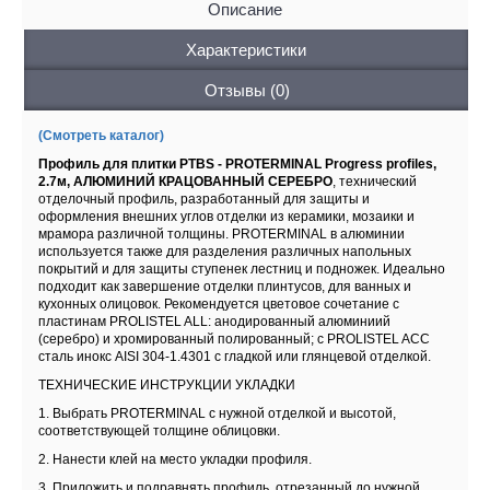
Описание
Характеристики
Отзывы (0)
(Смотреть каталог)
Профиль для плитки PTBS - PROTERMINAL Progress profiles,
2.7м, АЛЮМИНИЙ КРАЦОВАННЫЙ СЕРЕБРО
, технический
отделочный профиль, разработанный для защиты и
оформления внешних углов отделки из керамики, мозаики и
мрамора различной толщины. PROTERMINAL в алюминии
используется также для разделения различных напольных
покрытий и для защиты ступенек лестниц и подножек. Идеально
подходит как завершение отделки плинтусов, для ванных и
кухонных олицовок. Рекомендуется цветовое сочетание с
пластинам PROLISTEL ALL: анодированный алюминиий
(серебро) и хромированный полированный; с PROLISTEL ACC
сталь инокс AISI 304-1.4301 с гладкой или глянцевой отделкой.
ТЕХНИЧЕСКИЕ ИНСТРУКЦИИ УКЛАДКИ
1. Выбрать PROTERMINAL с нужной отделкой и высотой,
соответствующей толщине облицовки.
2. Нанести клей на место укладки профиля.
3. Приложить и подравнять профиль, отрезанный до нужной