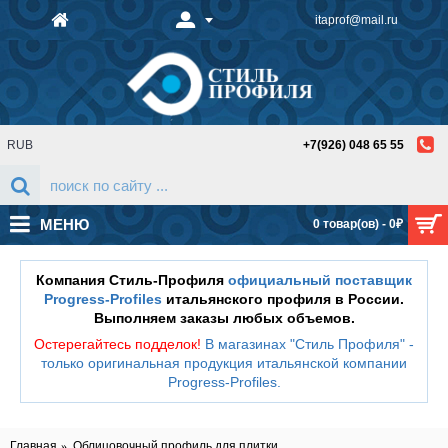
itaprof@mail.ru
RUB
+7(926) 048 65 55
МЕНЮ
0 товар(ов) - 0₽
Компания Стиль-Профиля
официальный поставщик
Progress-Profiles
итальянского профиля в России.
Выполняем заказы любых объемов.
Остерегайтесь подделок!
В магазинах "Стиль Профиля" -
только оригинальная продукция итальянской компании
Progress-Profiles
.
Главная
Облицовочный профиль для плитки