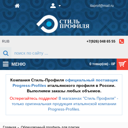
itaprof@mail.ru
RUB
+7(926) 048 65 55
МЕНЮ
0 товар(ов) - 0₽
Компания Стиль-Профиля
официальный поставщик
Progress-Profiles
итальянского профиля в России.
Выполняем заказы любых объемов.
Остерегайтесь подделок!
В магазинах "Стиль Профиля" -
только оригинальная продукция итальянской компании
Progress-Profiles
.
Главная
Облицовочный профиль для плитки