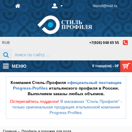
itaprof@mail.ru
RUB
+7(926) 048 65 55
МЕНЮ
0 товар(ов) - 0₽
Компания Стиль-Профиля
официальный поставщик
Progress-Profiles
итальянского профиля в России.
Выполняем заказы любых объемов.
Остерегайтесь подделок!
В магазинах "Стиль Профиля" -
только оригинальная продукция итальянской компании
Progress-Profiles
.
Главная
Профиль и порожки для пола