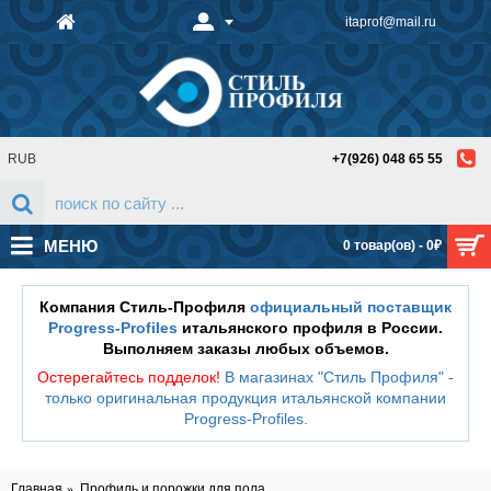
itaprof@mail.ru
RUB
+7(926) 048 65 55
МЕНЮ
0 товар(ов) - 0₽
Компания Стиль-Профиля
официальный поставщик
Progress-Profiles
итальянского профиля в России.
Выполняем заказы любых объемов.
Остерегайтесь подделок!
В магазинах "Стиль Профиля" -
только оригинальная продукция итальянской компании
Progress-Profiles
.
Главная
Профиль и порожки для пола