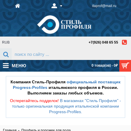
itaprof@mail.ru
RUB
+7(926) 048 65 55
МЕНЮ
0 товар(ов) - 0₽
Компания Стиль-Профиля
официальный поставщик
Progress-Profiles
итальянского профиля в России.
Выполняем заказы любых объемов.
Остерегайтесь подделок!
В магазинах "Стиль Профиля" -
только оригинальная продукция итальянской компании
Progress-Profiles
.
Главная
Профиль и порожки для пола