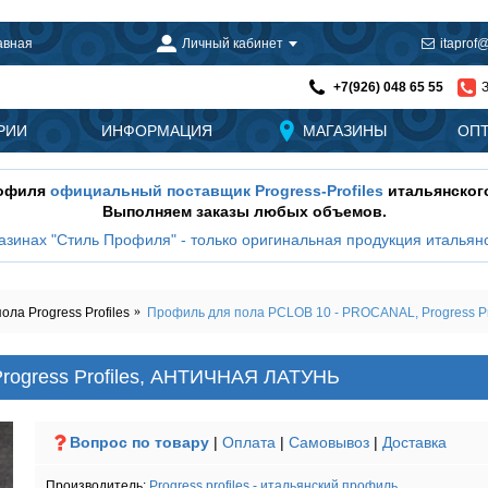
авная
Личный кабинет
itaprof@
+7(926) 048 65 55
РИИ
ИНФОРМАЦИЯ
МАГАЗИНЫ
ОП
рофиля
официальный поставщик Progress-Profiles
итальянског
Выполняем заказы любых объемов.
азинах "Стиль Профиля" - только оригинальная продукция итальянс
а Progress Profiles
Профиль для пола PCLOB 10 - PROCANAL, Progress P
rogress Profiles, АНТИЧНАЯ ЛАТУНЬ
Вопрос по товару
|
Оплата
|
Самовывоз
|
Доставка
Производитель:
Progress profiles - итальянский профиль