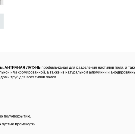
2.7м. АНТИЧНАЯ ЛАТУНЬ
профиль-канал для разделения настилов пола, а такж
альной или хромированной, а также из натуральном алюминии и анодированн
дов и труб для всех типов полов.
по полу/покрытию.
о пустые промежутки.