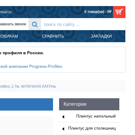
0 товар(ов) - 0₽
mail.ru
Заказать звонок
ТОВИКАМ
СРАВНИТЬ
ЗАКЛАДКИ
о профиля в России.
кой компании Progress-Profiles
.
rofiles, 2.7м. АНТИЧНАЯ ЛАТУНЬ
Категории
Плинтус напольный
Плинтус для столешниц