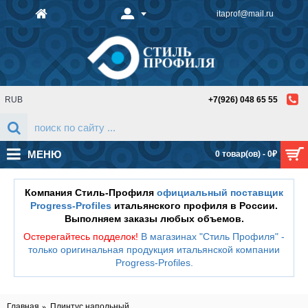
itaprof@mail.ru
RUB
+7(926) 048 65 55
МЕНЮ
0 товар(ов) - 0₽
Компания Стиль-Профиля
официальный поставщик
Progress-Profiles
итальянского профиля в России.
Выполняем заказы любых объемов.
Остерегайтесь подделок!
В магазинах "Стиль Профиля" -
только оригинальная продукция итальянской компании
Progress-Profiles
.
Главная
Плинтус напольный