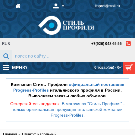
itaprof@mail.ru
RUB
+7(926) 048 65 55
МЕНЮ
0 товар(ов) - 0₽
Компания Стиль-Профиля
официальный поставщик
Progress-Profiles
итальянского профиля в России.
Выполняем заказы любых объемов.
Остерегайтесь подделок!
В магазинах "Стиль Профиля" -
только оригинальная продукция итальянской компании
Progress-Profiles
.
Главная
Плинтус напольный