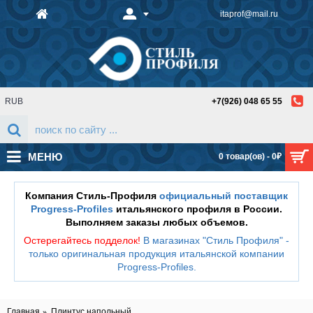
itaprof@mail.ru
RUB
+7(926) 048 65 55
МЕНЮ
0 товар(ов) - 0₽
Компания Стиль-Профиля
официальный поставщик
Progress-Profiles
итальянского профиля в России.
Выполняем заказы любых объемов.
Остерегайтесь подделок!
В магазинах "Стиль Профиля" -
только оригинальная продукция итальянской компании
Progress-Profiles
.
Главная
Плинтус напольный