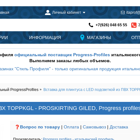
авная
Личный кабинет
itaprof@
+7(926) 048 65 55
РИИ
ИНФОРМАЦИЯ
МАГАЗИНЫ
ОП
рофиля
официальный поставщик Progress-Profiles
итальянског
Выполняем заказы любых объемов.
азинах "Стиль Профиля" - только оригинальная продукция итальянс
ный ProgressProfiles
Вставка для плинтуса с LED подсветкой из ПВХ TOPPK
ПВХ TOPPKGL - PROSKIRTING GILED, Progress profile
Вопрос по товару
|
Оплата
|
Самовывоз
|
Доставка
Производитель:
Progress profiles - итальянский профиль