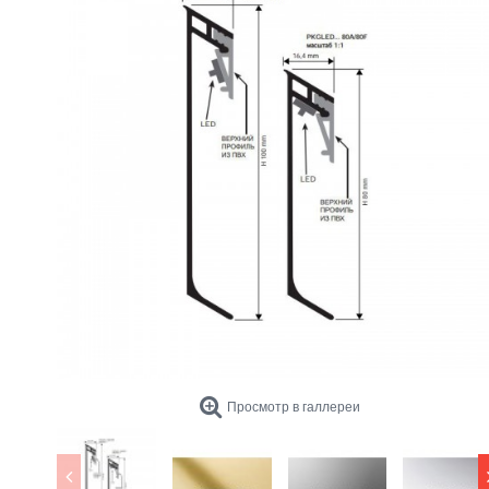
Просмотр в галлереи