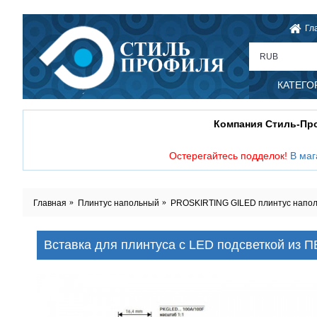
Гл
RUB
КАТЕГО
Компания Стиль-П
Остерегайтесь подделок!
В маг
Главная
Плинтус напольный
PROSKIRTING GILED плинтус наполь
Вставка для плинтуса с LED подсветкой из 