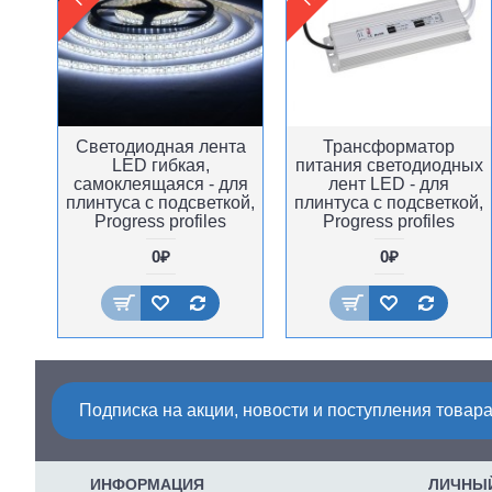
Светодиодная лента
Трансформатор
LED гибкая,
питания светодиодных
самоклеящаяся - для
лент LED - для
плинтуса с подсветкой,
плинтуса с подсветкой,
Progress profiles
Progress profiles
0₽
0₽
Подписка на акции, новости и поступления товара
ИНФОРМАЦИЯ
ЛИЧНЫЙ