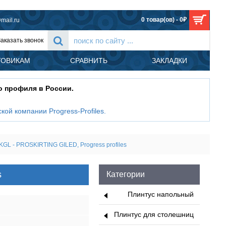
0 товар(ов) - 0₽
mail.ru
Заказать звонок
ТОВИКАМ
СРАВНИТЬ
ЗАКЛАДКИ
о профиля в России.
кой компании Progress-Profiles
.
GL - PROSKIRTING GILED, Progress profiles
s
Категории
Плинтус напольный
Плинтус для столешниц