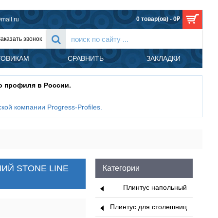
0 товар(ов) - 0₽
mail.ru
Заказать звонок
ТОВИКАМ
СРАВНИТЬ
ЗАКЛАДКИ
о профиля в России.
кой компании Progress-Profiles
.
A -SL - PROLISTEL P ALL Progress profiles, 2.7м, АЛЮМИНИЙ STONE LINE 
МИНИЙ STONE LINE
Категории
Плинтус напольный
Плинтус для столешниц