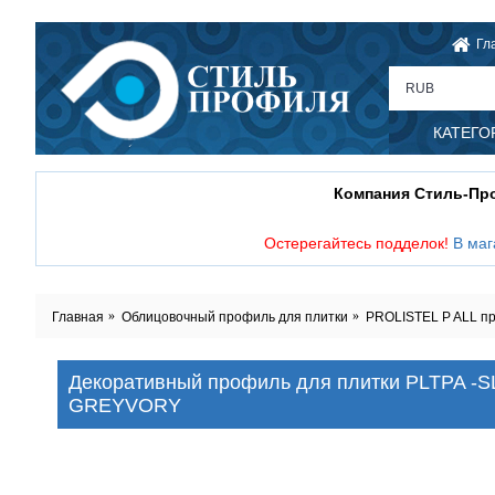
Гл
RUB
КАТЕГО
Компания Стиль-П
Остерегайтесь подделок!
В маг
Главная
Облицовочный профиль для плитки
PROLISTEL P ALL про
Декоративный профиль для плитки PLTPA -SL
GREYVORY