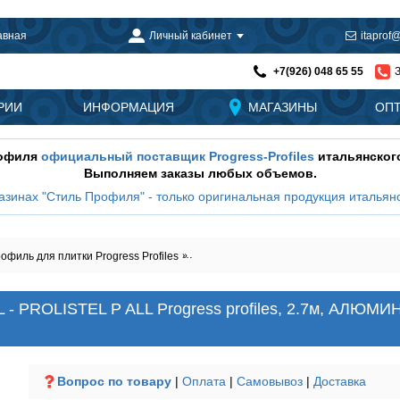
авная
Личный кабинет
itaprof@
+7(926) 048 65 55
РИИ
ИНФОРМАЦИЯ
МАГАЗИНЫ
ОП
рофиля
официальный поставщик Progress-Profiles
итальянског
Выполняем заказы любых объемов.
азинах "Стиль Профиля" - только оригинальная продукция итальянс
филь для плитки Progress Profiles
Декоративный профиль для плитки PLTP
 - PROLISTEL P ALL Progress profiles, 2.7м, АЛЮ
Вопрос по товару
|
Оплата
|
Самовывоз
|
Доставка