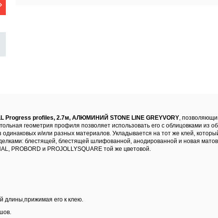
LL Progress profiles, 2.7м, АЛЮМИНИЙ STONE LINE GREYVORY
, позволяющи
гольная геометрия профиля позволяет использовать его с облицовками из об
 одинаковых и/или разных материалов. Укладывается на тот же клей, которы
тделками: блестящей, блестящей шлифованной, анодированной и новая матов
NAL, PROBORD и PROJOLLYSQUARE той же цветовой.
 длины,прижимая его к клею.
шов.