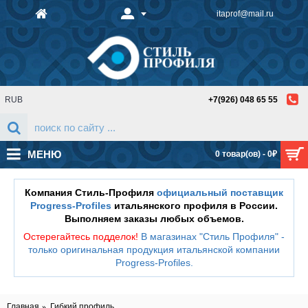
itaprof@mail.ru
RUB
+7(926) 048 65 55
МЕНЮ
0 товар(ов) - 0₽
Компания Стиль-Профиля
официальный поставщик
Progress-Profiles
итальянского профиля в России.
Выполняем заказы любых объемов.
Остерегайтесь подделок!
В магазинах "Стиль Профиля" -
только оригинальная продукция итальянской компании
Progress-Profiles
.
Главная
Гибкий профиль