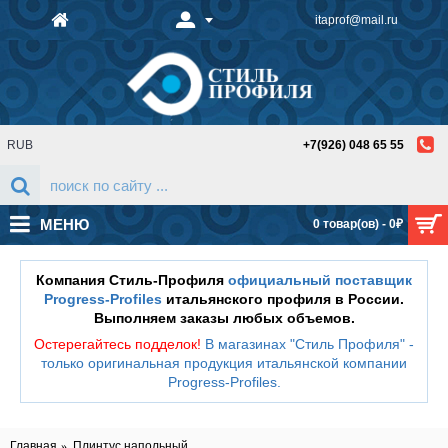
itaprof@mail.ru
RUB
+7(926) 048 65 55
МЕНЮ
0 товар(ов) - 0₽
Компания Стиль-Профиля
официальный поставщик
Progress-Profiles
итальянского профиля в России.
Выполняем заказы любых объемов.
Остерегайтесь подделок!
В магазинах "Стиль Профиля" -
только оригинальная продукция итальянской компании
Progress-Profiles
.
Главная
Плинтус напольный