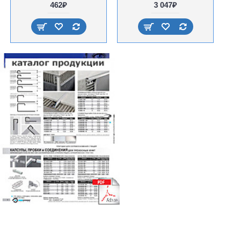
462₽
3 047₽