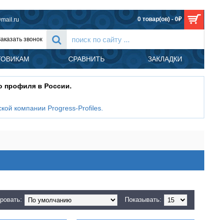
0 товар(ов) - 0₽
mail.ru
Заказать звонок
ТОВИКАМ
СРАВНИТЬ
ЗАКЛАДКИ
о профиля в России.
кой компании Progress-Profiles
.
ровать:
Показывать: