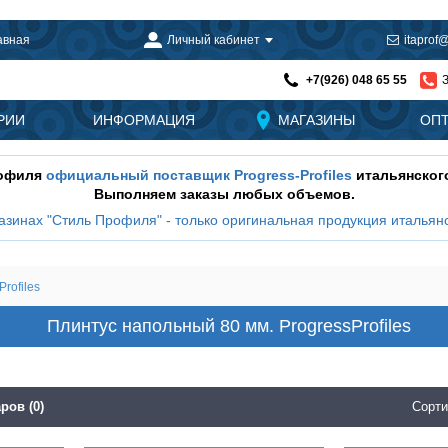
авная
Личный кабинет
itaprof@
+7(926) 048 65 55
РИИ
ИНФОРМАЦИЯ
МАГАЗИНЫ
ОП
рофиля
официальный поставщик Progress-Profiles
итальянског
Выполняем заказы любых объемов.
азинах "Стиль Профиля" - только оригинальная продукция итальянс
rofiles
Плинтус напольный 80 мм. ProgressProfiles
ров (0)
Сорти