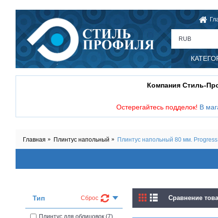
Гл
RUB
КАТЕГО
Компания Стиль-П
Остерегайтесь подделок!
В маг
Главная
Плинтус напольный
Плинтус напольный 80 мм. ProgressP
Тип
Сравнение това
Сброс
Плинтус для облицовок (7)