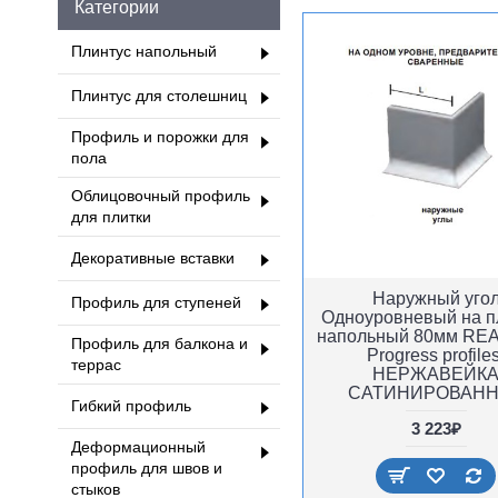
Категории
Плинтус напольный
Плинтус для столешниц
Профиль и порожки для
пола
Облицовочный профиль
для плитки
Декоративные вставки
Наружный уго
Профиль для ступеней
Одноуровневый на п
напольный 80мм REA
Профиль для балкона и
Progress profiles
террас
НЕРЖАВЕЙК
САТИНИРОВАН
Гибкий профиль
3 223₽
Деформационный
профиль для швов и
стыков