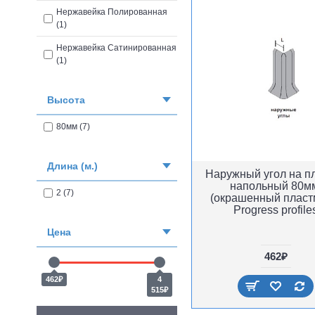
Нержавейка Полированная
(1)
Нержавейка Сатинированная
(1)
Высота
80мм (7)
Длина (м.)
Наружный угол на п
напольный 80м
2 (7)
(окрашенный пласт
Progress profile
Цена
462₽
462₽
4
515₽