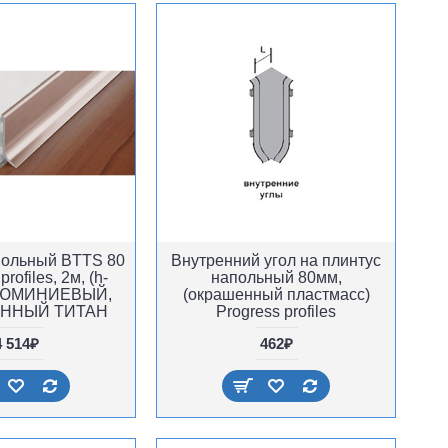
польный BTTS 80
Внутренний угол на плинтус
profiles, 2м, (h-
напольный 80мм,
АЛЮМИНИЕВЫЙ,
(окрашенный пластмасс)
ННЫЙ ТИТАН
Progress profiles
4 514₽
462₽