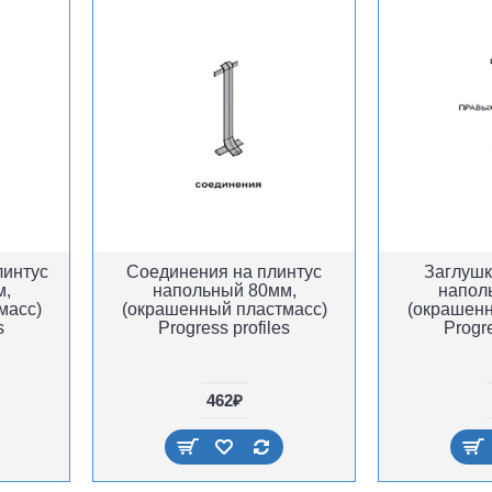
линтус
Соединения на плинтус
Заглушк
м,
напольный 80мм,
напол
масс)
(окрашенный пластмасс)
(окрашенн
s
Progress profiles
Progre
462₽