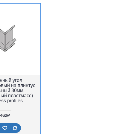
жный угол
вый на плинтус
ьный 80мм,
ый пластмасс)
ss profiles
462₽