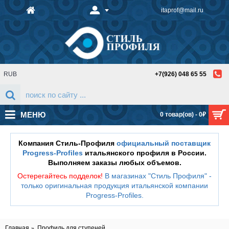
itaprof@mail.ru
RUB
+7(926) 048 65 55
МЕНЮ
0 товар(ов) - 0₽
Компания Стиль-Профиля
официальный поставщик
Progress-Profiles
итальянского профиля в России.
Выполняем заказы любых объемов.
Остерегайтесь подделок!
В магазинах "Стиль Профиля" -
только оригинальная продукция итальянской компании
Progress-Profiles
.
Главная
Профиль для ступеней