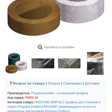
Просмотр в галлереи
Вопрос по товару
|
Оплата
|
Самовывоз
|
Доставка
Производитель:
Progress profiles - итальянский профиль
Код товара:
PGRN 40
Категория товара:
PROSTAIR GRIP ACC профиль для ступеней и
терасс Progress Profiles
\
PROGRIP самоклеющаяся полоса из
карборунда для профиля Progress Profiles
\