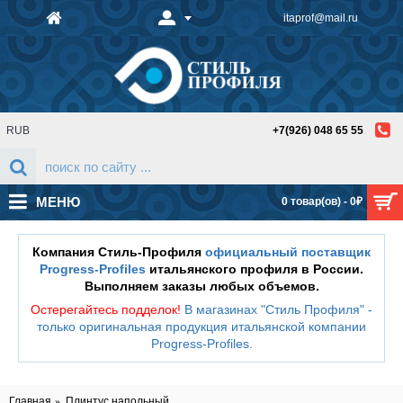
itaprof@mail.ru
RUB
+7(926) 048 65 55
МЕНЮ
0 товар(ов) - 0₽
Компания Стиль-Профиля
официальный поставщик
Progress-Profiles
итальянского профиля в России.
Выполняем заказы любых объемов.
Остерегайтесь подделок!
В магазинах "Стиль Профиля" -
только оригинальная продукция итальянской компании
Progress-Profiles
.
Главная
Плинтус напольный