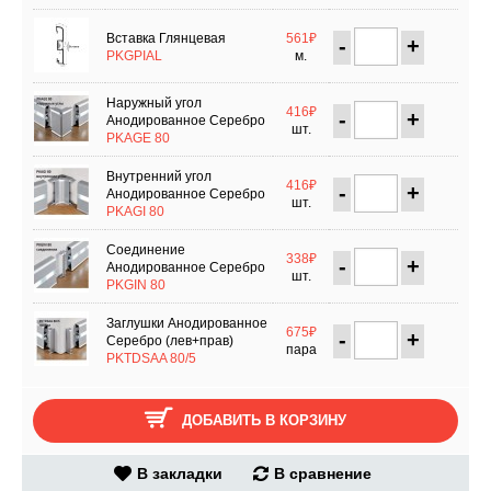
Вставка Глянцевая
561₽
-
+
PKGPIAL
м.
Наружный угол
416₽
-
+
Анодированное Серебро
шт.
PKAGE 80
Внутренний угол
416₽
-
+
Анодированное Серебро
шт.
PKAGI 80
Соединение
338₽
-
+
Анодированное Серебро
шт.
PKGIN 80
Заглушки Анодированное
675₽
-
+
Серебро (лев+прав)
пара
PKTDSAA 80/5
ДОБАВИТЬ В КОРЗИНУ
В закладки
В сравнение