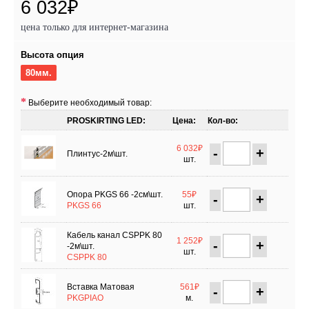
6 032₽
цена только для интернет-магазина
Высота опция
80мм.
Выберите необходимый товар:
PROSKIRTING LED:
Цена:
Кол-во:
6 032₽
-
+
Плинтус-2м\шт.
шт.
Опора PKGS 66 -2см\шт.
55₽
-
+
PKGS 66
шт.
Кабель канал CSPPK 80
1 252₽
-
+
-2м\шт.
шт.
CSPPK 80
Вставка Матовая
561₽
-
+
PKGPIAO
м.