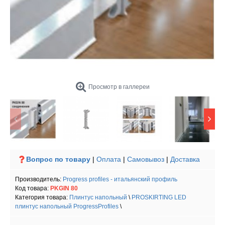
Просмотр в галлереи
Вопрос по товару
|
Оплата
|
Самовывоз
|
Доставка
Производитель:
Progress profiles - итальянский профиль
Код товара:
PKGIN 80
Категория товара:
Плинтус напольный
\
PROSKIRTING LED
плинтус напольный ProgressProfiles
\