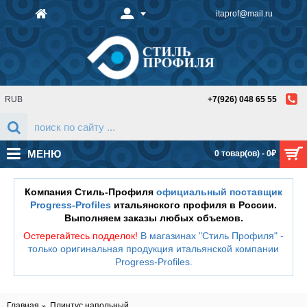
itaprof@mail.ru
RUB
+7(926) 048 65 55
МЕНЮ
0 товар(ов) - 0₽
Компания Стиль-Профиля
официальный поставщик
Progress-Profiles
итальянского профиля в России.
Выполняем заказы любых объемов.
Остерегайтесь подделок!
В магазинах "Стиль Профиля" -
только оригинальная продукция итальянской компании
Progress-Profiles
.
Главная
Плинтус напольный