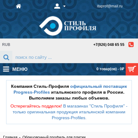
itaprof@mail.ru
RUB
+7(926) 048 65 55
МЕНЮ
0 товар(ов) - 0₽
Компания Стиль-Профиля
официальный поставщик
Progress-Profiles
итальянского профиля в России.
Выполняем заказы любых объемов.
Остерегайтесь подделок!
В магазинах "Стиль Профиля" -
только оригинальная продукция итальянской компании
Progress-Profiles
.
Главная
Облицовочный профиль для плитки