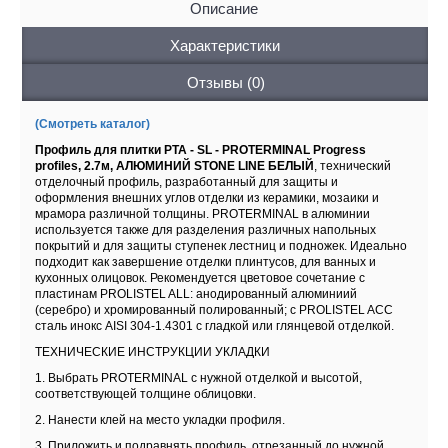
Описание
Характеристики
Отзывы (0)
(Смотреть каталог)
Профиль для плитки PTA - SL - PROTERMINAL Progress
profiles, 2.7м, АЛЮМИНИЙ STONE LINE БЕЛЫЙ
, технический
отделочный профиль, разработанный для защиты и
оформления внешних углов отделки из керамики, мозаики и
мрамора различной толщины. PROTERMINAL в алюминии
используется также для разделения различных напольных
покрытий и для защиты ступенек лестниц и подножек. Идеально
подходит как завершение отделки плинтусов, для ванных и
кухонных олицовок. Рекомендуется цветовое сочетание с
пластинам PROLISTEL ALL: анодированный алюминиий
(серебро) и хромированный полированный; с PROLISTEL ACC
сталь инокс AISI 304-1.4301 с гладкой или глянцевой отделкой.
ТЕХНИЧЕСКИЕ ИНСТРУКЦИИ УКЛАДКИ
1. Выбрать PROTERMINAL с нужной отделкой и высотой,
соответствующей толщине облицовки.
2. Нанести клей на место укладки профиля.
3. Приложить и подравнять профиль, отрезанный до нужной