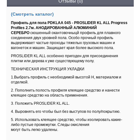
Отзывы (0)
(Смотреть каталог)
Профиль для пола PDKLAA 045 - PROSLIDER KL ALL Progress
Profiles 2.7м. АНОДИРОВАННЫЙ АЛЮМИНИЙ
СЕРЕБРО
скошенный окантовочныцй профиль для плавного
соединения двух уровней пола. Особо прочный профиль
выдерживает частые проходы тяжелых грузовых машин и
вагонеток и машин. Защищает края более высокого пола.
PROSLIDER KL ALL особенно пригоден для присоединения
плитки или дерева к уже существующему полу.
ТЕХНИЧЕСКАЯ ИНСТРУКЦИЯ УКЛАДКИ
1.Выбрать профиль с необходимой высотой H, материалом и
отделкой.
2. Пополнить полость профиля клеящее средство и нанести
клеящее средство на область применения.
3. Положить PROSLIDER KL ALL.
4. Выровнять его чтобы был без выступов по полу/покрытию.
5. Использовать клеящее средство, чтобы изолировать какие-
либо пустые промежутки. Следы окисления
могут быть легко удалены.