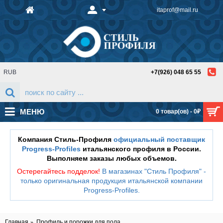
itaprof@mail.ru
RUB
+7(926) 048 65 55
МЕНЮ
0 товар(ов) - 0₽
Компания Стиль-Профиля
официальный поставщик
Progress-Profiles
итальянского профиля в России.
Выполняем заказы любых объемов.
Остерегайтесь подделок!
В магазинах "Стиль Профиля" -
только оригинальная продукция итальянской компании
Progress-Profiles
.
Главная
Профиль и порожки для пола