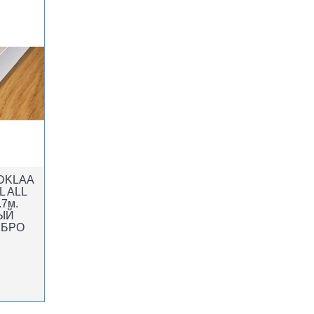
PDKLAA
L ALL
.7м.
ЫЙ
ЕБРО