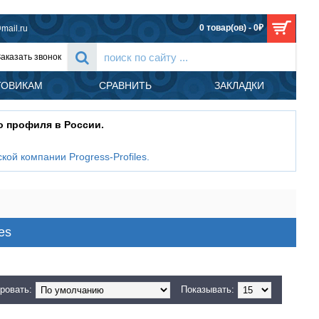
0 товар(ов) - 0₽
mail.ru
Заказать звонок
ТОВИКАМ
СРАВНИТЬ
ЗАКЛАДКИ
о профиля в России.
кой компании Progress-Profiles
.
es
ровать:
Показывать: