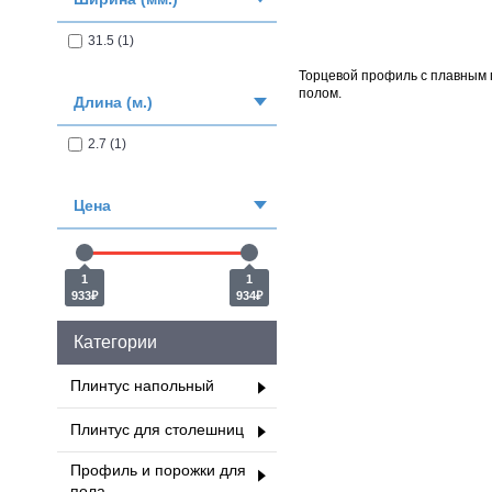
31.5 (1)
Торцевой профиль с плавным п
полом.
Длина (м.)
2.7 (1)
Цена
1
1
933₽
934₽
Категории
Плинтус напольный
Плинтус для столешниц
Профиль и порожки для
пола