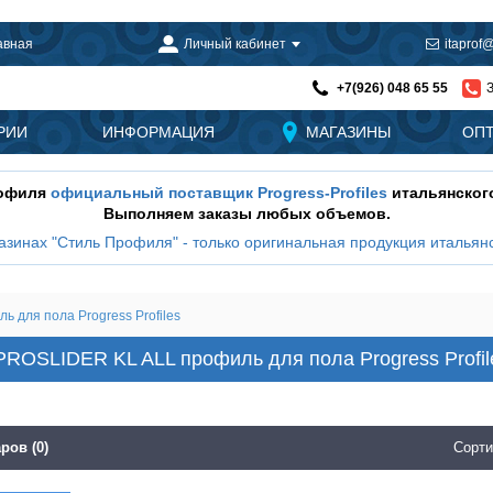
авная
Личный кабинет
itaprof@
+7(926) 048 65 55
РИИ
ИНФОРМАЦИЯ
МАГАЗИНЫ
ОП
рофиля
официальный поставщик Progress-Profiles
итальянског
Выполняем заказы любых объемов.
азинах "Стиль Профиля" - только оригинальная продукция итальянс
 для пола Progress Profiles
PROSLIDER KL ALL профиль для пола Progress Profil
ров (0)
Сорти