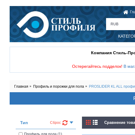
Гл
RUB
КАТЕГО
Компания Стиль-П
Остерегайтесь подделок!
В маг
Главная
Профиль и порожки для пола
PROSLIDER KL ALL профиль
Тип
Сравнение това
Сброс
Профиль для пола (1)