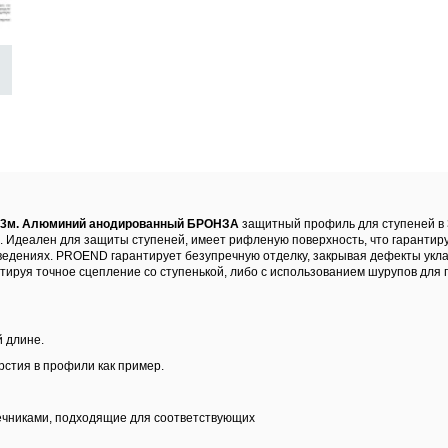
 3.3м. Алюминий анодированный БРОНЗА
защитный профиль для ступеней в 3
 Идеален для защиты ступеней, имеет рифленую поверхность, что гарантиру
едениях. PROEND гарантирует безупречную отделку, закрывая дефекты укла
тируя точное сцепление со ступенькой, либо с использованием шурупов для
 длине.
рстия в профили как пример.
нечниками, подходящие для соответствующих