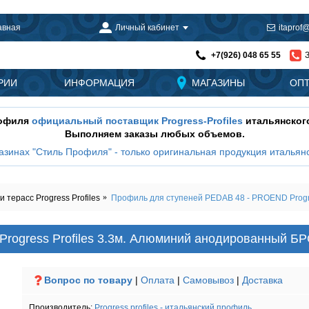
авная
Личный кабинет
itaprof@
+7(926) 048 65 55
РИИ
ИНФОРМАЦИЯ
МАГАЗИНЫ
ОП
рофиля
официальный поставщик Progress-Profiles
итальянског
Выполняем заказы любых объемов.
азинах "Стиль Профиля" - только оригинальная продукция итальянс
терасс Progress Profiles
Профиль для ступеней PEDAB 48 - PROEND Progr
rogress Profiles 3.3м. Алюминий анодированный Б
Вопрос по товару
|
Оплата
|
Самовывоз
|
Доставка
Производитель:
Progress profiles - итальянский профиль