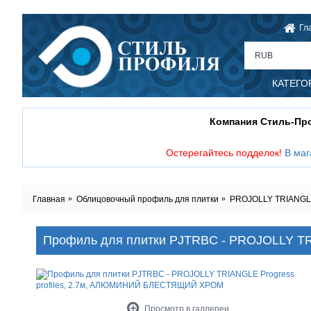
Гл
RUB
КАТЕГО
Компания Стиль-П
Остерегайтесь подделок!
В маг
Главная
Облицовочный профиль для плитки
PROJOLLY TRIANGLE 
Профиль для плитки PJTRBC - PROJOLLY T
Просмотр в галлереи