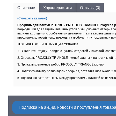
Описание
Характеристики
Отзывы (0)
(Смотреть каталог)
Профиль для плитки PJTRBC - PROJOLLY TRIANGLE Progress 
подходящий для защиты внешних углов облицовочных материалов 
вариантах отделки с особенными деталями, такие как внешние и у
профилем, который легко подходит к любому типу покрытия, и пр
ТЕХНИЧЕСКИЕ ИНСТРУКЦИИ УКЛАДКИ
1. Выберите Projolly Triangle с нужной отделкой и высотой, соот
2. Отрезать PROJOLLY TRIANGLE нужной длины и нанести клей на
3. Прижать крепежное ребро PROJOLLY TRIANGLE к клею.
4. Положить плитку ровно вдоль профиля, оставляя шов около 2 
5. Тщательно затереть швы между профилем и плиткой во избежа
Подписка на акции, новости и поступления товара