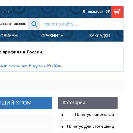
0 товар(ов) - 0₽
mail.ru
Заказать звонок
ТОВИКАМ
СРАВНИТЬ
ЗАКЛАДКИ
о профиля в России.
кой компании Progress-Profiles
.
JOLLY TRIANGLE Progress profiles, 2.7м, АЛЮМИНИЙ БЛЕСТЯЩИЙ ХРОМ
СТЯЩИЙ ХРОМ
Категории
Плинтус напольный
Плинтус для столешниц