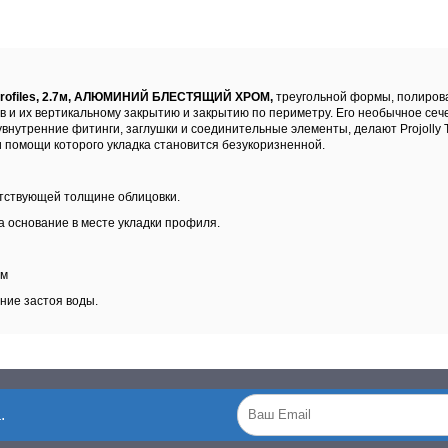
profiles, 2.7м, АЛЮМИНИЙ БЛЕСТЯЩИЙ ХРОМ,
треугольной формы, полиров
и их вертикальному закрытию и закрытию по периметру. Его необычное сеч
внутренние фитинги, заглушки и соединительные элементы, делают Projolly 
и помощи которого укладка становится безукоризненной.
ветствующей толщине облицовки.
 основание в месте укладки профиля.
мм
ние застоя воды.
.