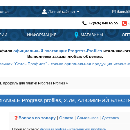
авная
Личный кабинет
itaprof@
+7(926) 048 65 55
РИИ
ИНФОРМАЦИЯ
МАГАЗИНЫ
ОП
рофиля
официальный поставщик Progress-Profiles
итальянског
Выполняем заказы любых объемов.
азинах "Стиль Профиля" - только оригинальная продукция итальянс
профиль для плитки Progress Profiles
Профиль для плитки PJTRBC - PRO
RIANGLE Progress profiles, 2.7м, АЛЮМИНИЙ БЛЕ
Вопрос по товару
|
Оплата
|
Самовывоз
|
Доставка
Производитель:
Progress profiles - итальянский профиль