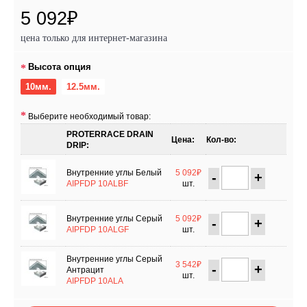
5 092₽
цена только для интернет-магазина
Высота опция
10мм.
12.5мм.
Выберите необходимый товар:
PROTERRACE DRAIN
Цена:
Кол-во:
DRIP:
Внутренние углы Белый
5 092₽
-
+
AIPFDP 10ALBF
шт.
Внутренние углы Серый
5 092₽
-
+
AIPFDP 10ALGF
шт.
Внутренние углы Серый
3 542₽
-
+
Антрацит
шт.
AIPFDP 10ALA