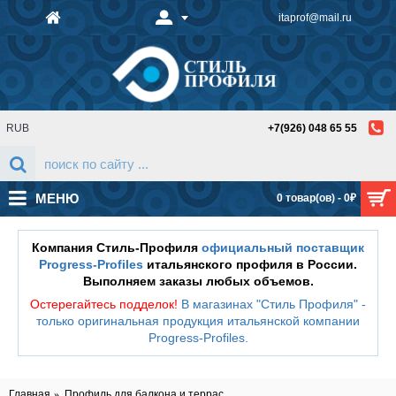
itaprof@mail.ru
RUB
+7(926) 048 65 55
МЕНЮ
0 товар(ов) - 0₽
Компания Стиль-Профиля
официальный поставщик
Progress-Profiles
итальянского профиля в России.
Выполняем заказы любых объемов.
Остерегайтесь подделок!
В магазинах "Стиль Профиля" -
только оригинальная продукция итальянской компании
Progress-Profiles
.
Главная
Профиль для балкона и террас